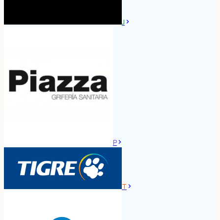
J
P
T