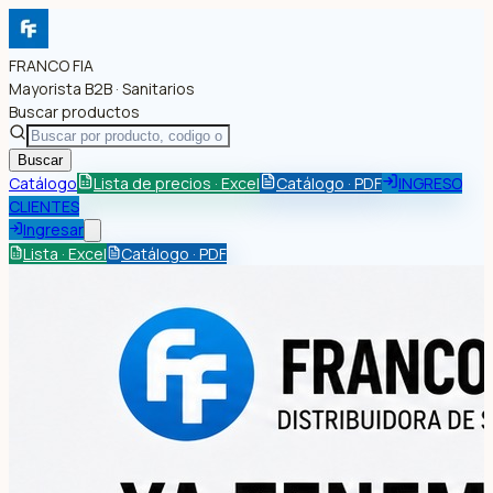
FRANCO FIA
Mayorista B2B · Sanitarios
Buscar productos
Buscar
Catálogo
Lista de precios · Excel
Catálogo · PDF
INGRESO
CLIENTES
Ingresar
Lista · Excel
Catálogo · PDF