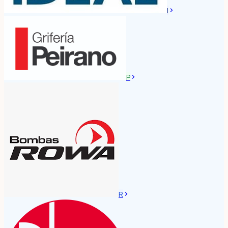
I
P
R