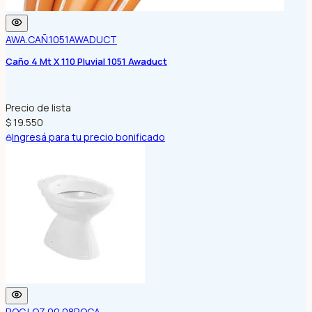
AWA.CAÑ.1051
AWADUCT
Caño 4 Mt X 110 Pluvial 1051 Awaduct
Precio de lista
$ 19.550
Ingresá para tu precio bonificado
ROC.LOZ.00.08
ROCA