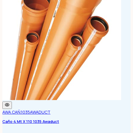
AWA.CAÑ.1035
AWADUCT
Caño 4 Mt X 110 1035 Awaduct