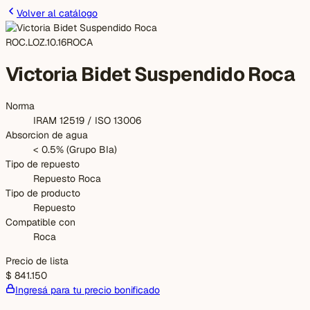
Volver al catálogo
ROC.LOZ.10.16
ROCA
Victoria Bidet Suspendido Roca
Norma
IRAM 12519 / ISO 13006
Absorcion de agua
< 0.5% (Grupo BIa)
Tipo de repuesto
Repuesto Roca
Tipo de producto
Repuesto
Compatible con
Roca
Precio de lista
$ 841.150
Ingresá para tu precio bonificado