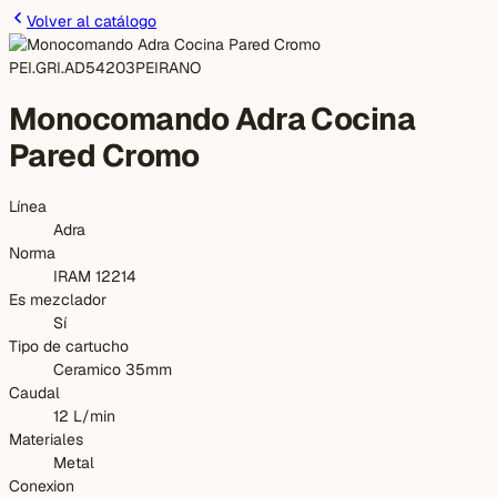
Volver al catálogo
PEI.GRI.AD54203
PEIRANO
Monocomando Adra Cocina
Pared Cromo
Línea
Adra
Norma
IRAM 12214
Es mezclador
Sí
Tipo de cartucho
Ceramico 35mm
Caudal
12 L/min
Materiales
Metal
Conexion