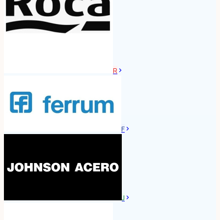
R
F
J