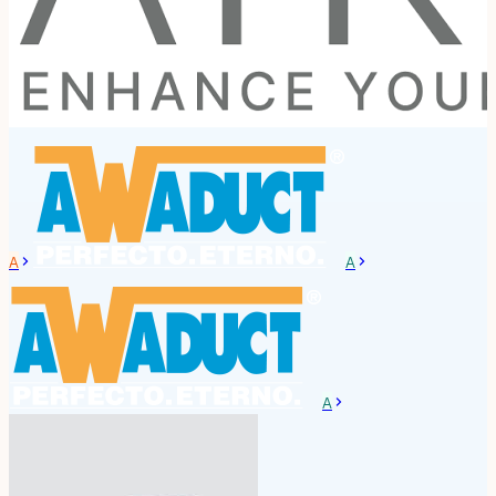
A
A
A