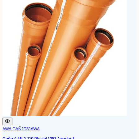
AWA.CAÑ.1051
AWA
Caño 4 Mt X 110 Pluvial 1051 Awaduct