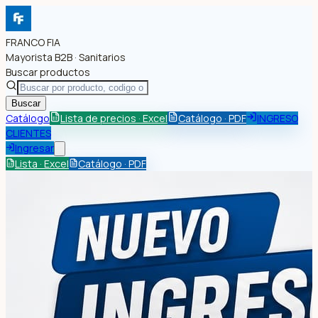
FRANCO FIA
Mayorista B2B · Sanitarios
Buscar productos
Buscar
Catálogo
Lista de precios · Excel
Catálogo · PDF
INGRESO
CLIENTES
Ingresar
Lista · Excel
Catálogo · PDF