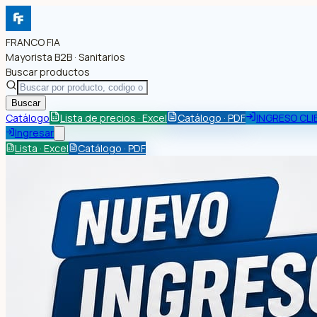
FRANCO FIA
Mayorista B2B · Sanitarios
Buscar productos
Buscar
Catálogo
Lista de precios · Excel
Catálogo · PDF
INGRESO CLI
Ingresar
Lista · Excel
Catálogo · PDF