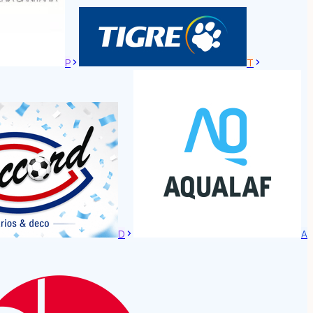
P
T
D
A