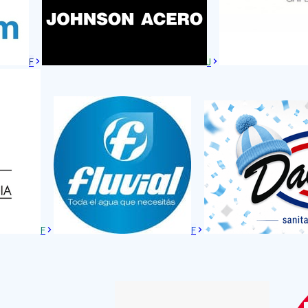
F
J
F
F