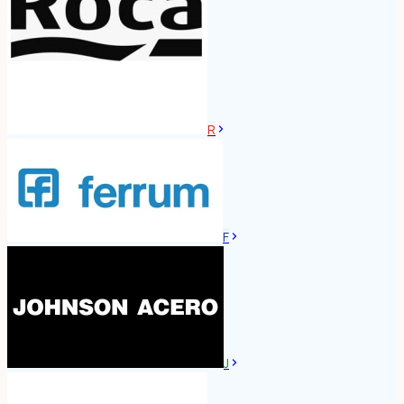
R
F
J