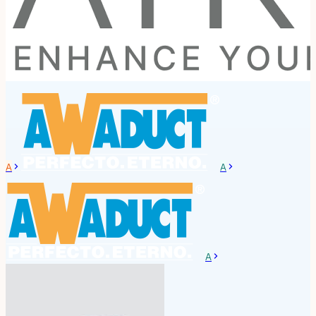
A
A
A