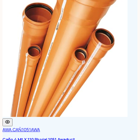
AWA.CAÑ.1051
AWA
Caño 4 Mt X 110 Pluvial 1051 Awaduct