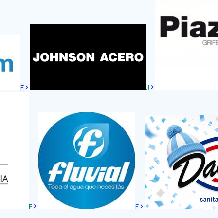
F
J
F
F