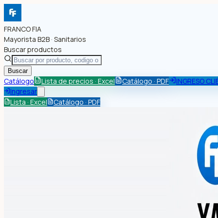
FRANCO FIA
Mayorista B2B · Sanitarios
Buscar productos
Buscar
Catálogo
Lista de precios · Excel
Catálogo · PDF
INGRESO CLI
Ingresar
Lista · Excel
Catálogo · PDF