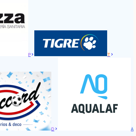
P
T
D
A