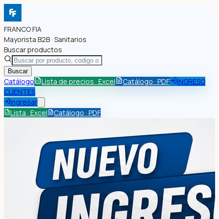
FRANCO FIA
Mayorista B2B · Sanitarios
Buscar productos
Buscar
Catálogo
Lista de precios · Excel
Catálogo · PDF
INGRESO
CLIENTES
Ingresar
Lista · Excel
Catálogo · PDF