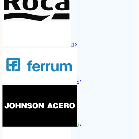
R
F
J