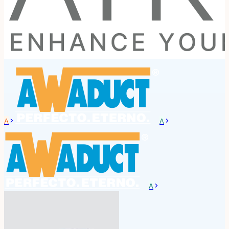
A
A
A