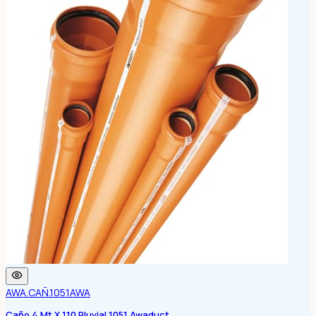
AWA.CAÑ.1051
AWA
Caño 4 Mt X 110 Pluvial 1051 Awaduct