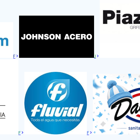
F
J
F
F