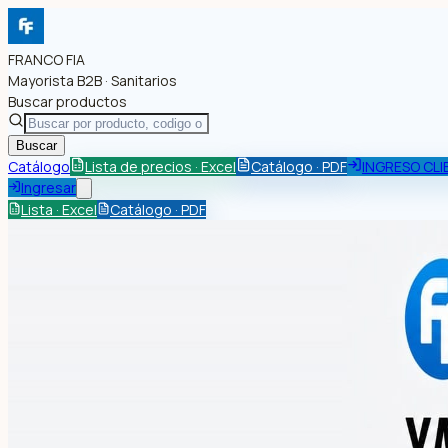
FRANCO FIA
Mayorista B2B · Sanitarios
Buscar productos
Buscar
Catálogo
Lista de precios · Excel
Catálogo · PDF
INGRESO CLI
Ingresar
Lista · Excel
Catálogo · PDF