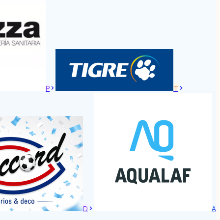
P
T
D
A