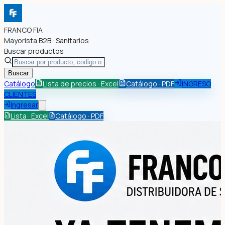
FRANCO FIA
Mayorista B2B · Sanitarios
Buscar productos
Buscar
Catálogo
Lista de precios · Excel
Catálogo · PDF
INGRESO
CLIENTES
Ingresar
Lista · Excel
Catálogo · PDF