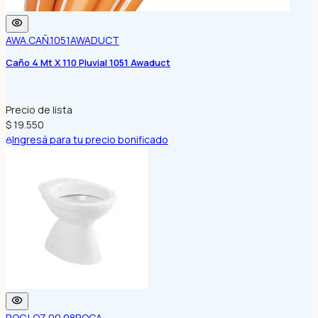
AWA.CAÑ.1051
AWADUCT
Caño 4 Mt X 110 Pluvial 1051 Awaduct
Precio de lista
$ 19.550
Ingresá para tu precio bonificado
ROC.LOZ.00.08
ROCA