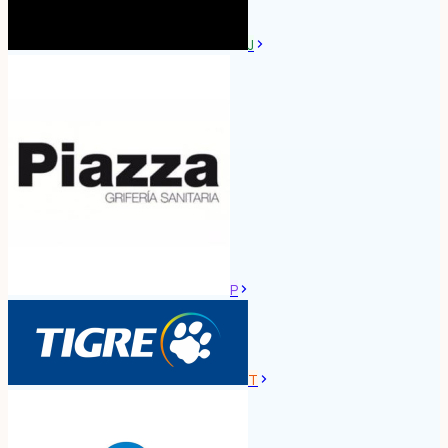
J
P
T