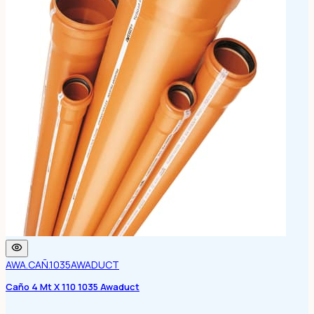
AWA.CAÑ.1035
AWADUCT
Caño 4 Mt X 110 1035 Awaduct