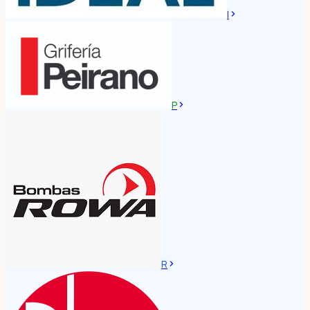
I
P
R