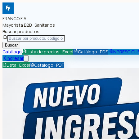
FRANCO FIA
Mayorista B2B · Sanitarios
Buscar productos
Buscar
Catálogo
Lista de precios · Excel
Catálogo · PDF
INGRESO CLI
Ingresar
Lista · Excel
Catálogo · PDF