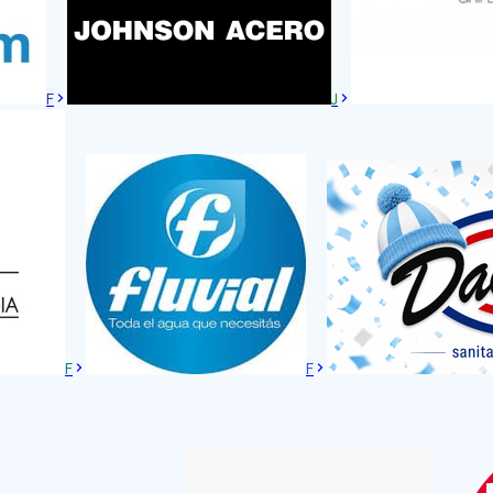
F
J
F
F