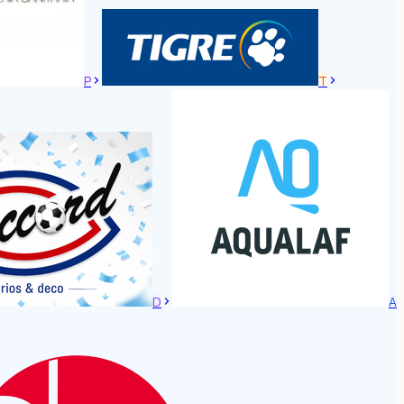
P
T
D
A