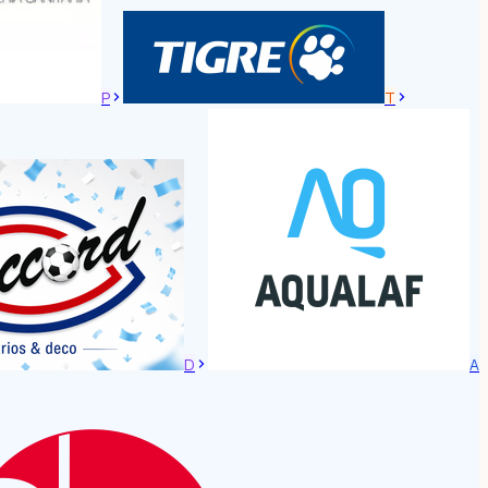
P
T
D
A