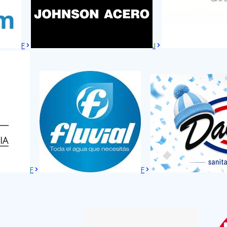
F
J
F
F