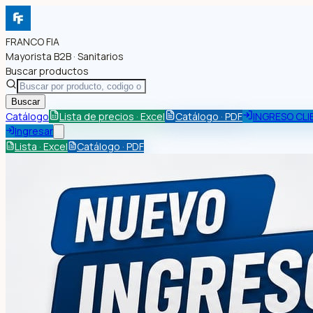
FRANCO FIA
Mayorista B2B · Sanitarios
Buscar productos
Buscar
Catálogo
Lista de precios · Excel
Catálogo · PDF
INGRESO CLI
Ingresar
Lista · Excel
Catálogo · PDF