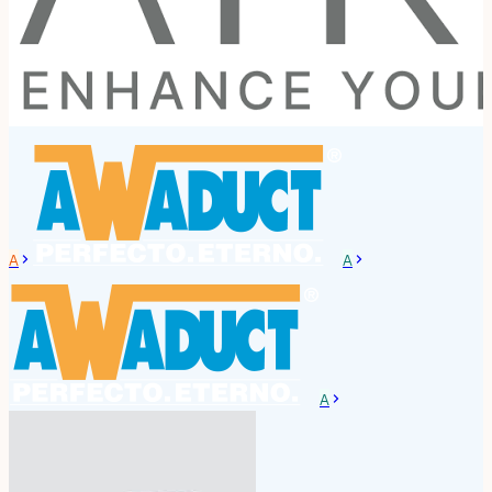
A
A
A