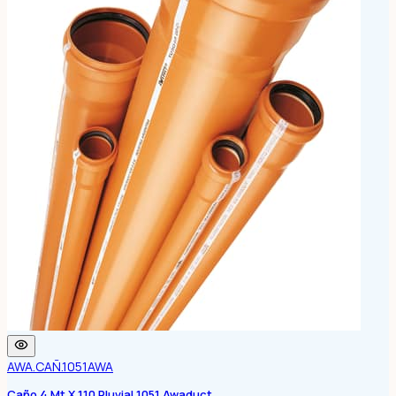
AWA.CAÑ.1051
AWA
Caño 4 Mt X 110 Pluvial 1051 Awaduct