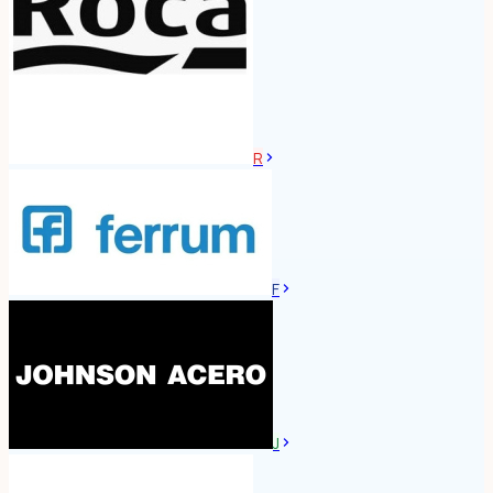
R
F
J