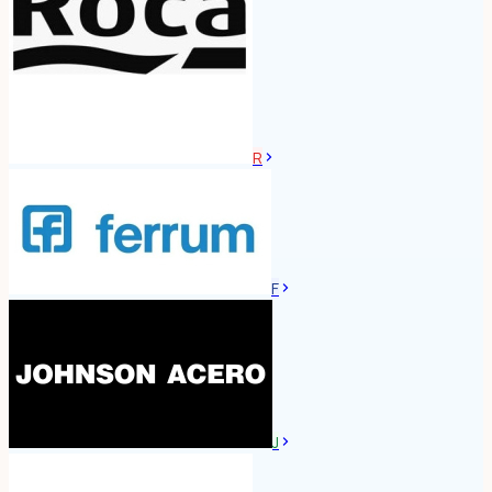
R
F
J