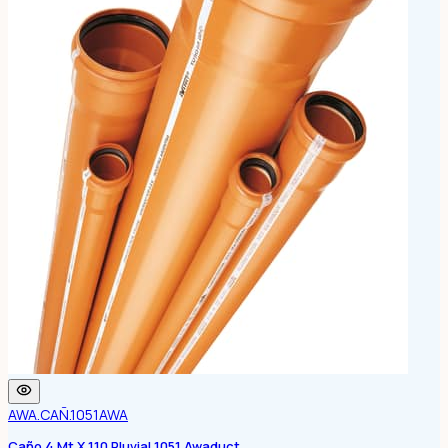
AWA.CAÑ.1051
AWA
Caño 4 Mt X 110 Pluvial 1051 Awaduct