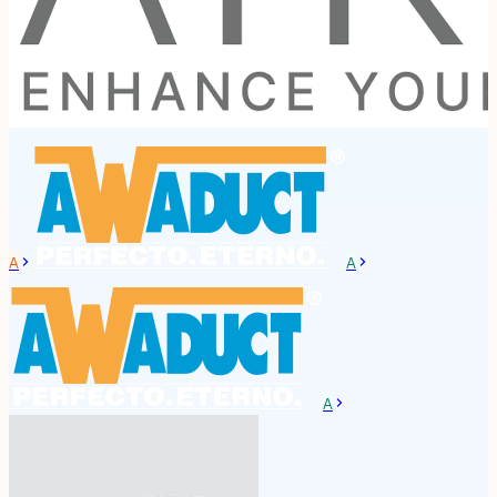
A
A
A