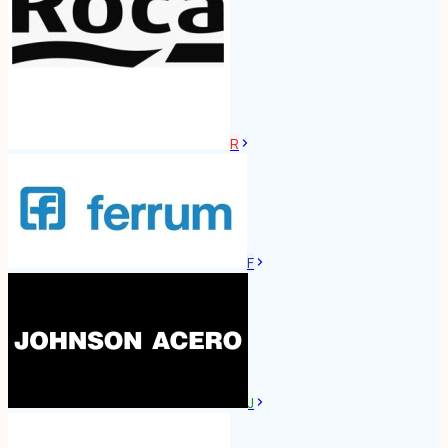
R
F
J