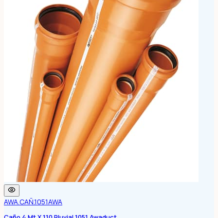
AWA.CAÑ.1051
AWA
Caño 4 Mt X 110 Pluvial 1051 Awaduct