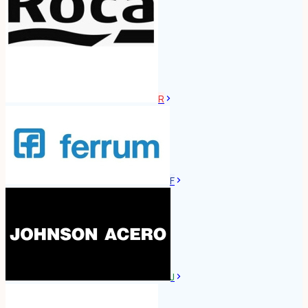
R
F
J