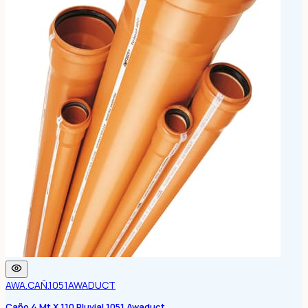
AWA.CAÑ.1051
AWADUCT
Caño 4 Mt X 110 Pluvial 1051 Awaduct