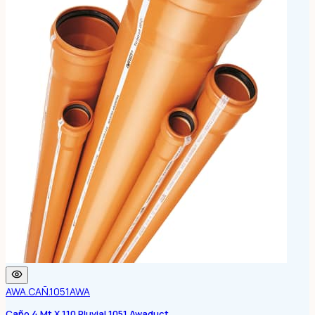
AWA.CAÑ.1051
AWA
Caño 4 Mt X 110 Pluvial 1051 Awaduct