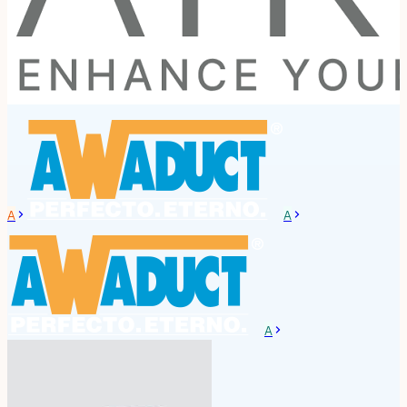
A
A
A