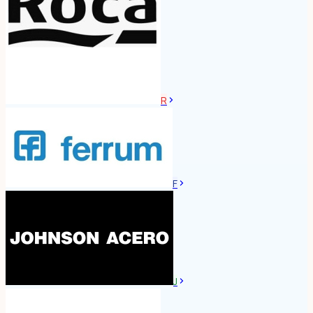
R
F
J