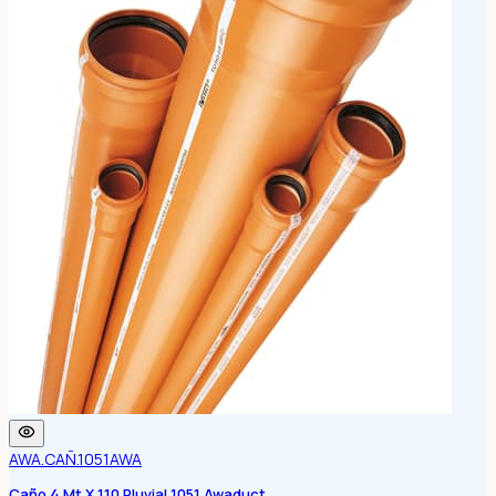
AWA.CAÑ.1051
AWA
Caño 4 Mt X 110 Pluvial 1051 Awaduct