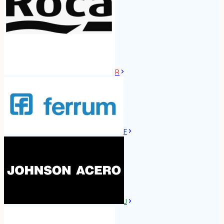
R
F
J