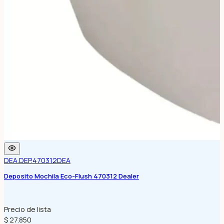
DEA.DEP.470312
DEA
Deposito Mochila Eco-Flush 470312 Dealer
Precio de lista
$ 27.850