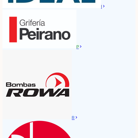
I
P
R