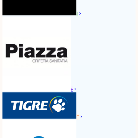
J
P
T