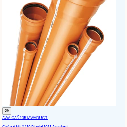
AWA.CAÑ.1051
AWADUCT
Caño 4 Mt X 110 Pluvial 1051 Awaduct