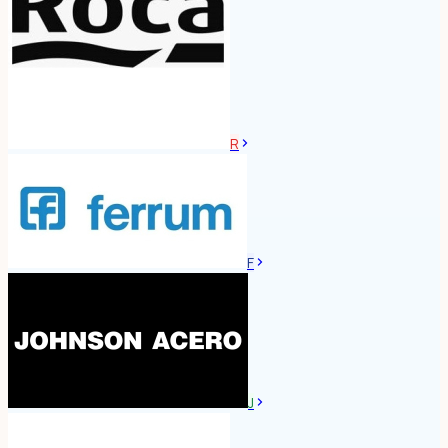
R
F
J