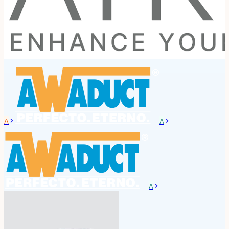
A
A
A