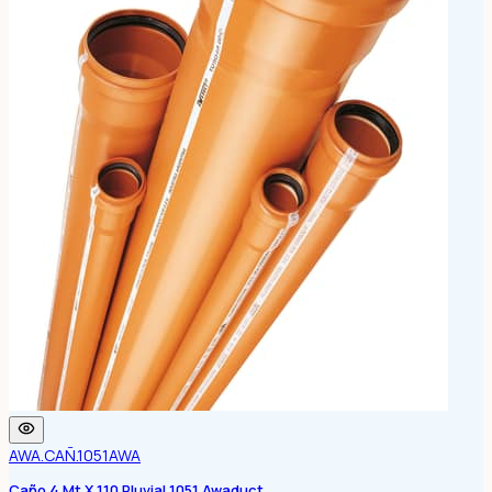
AWA.CAÑ.1051
AWA
Caño 4 Mt X 110 Pluvial 1051 Awaduct