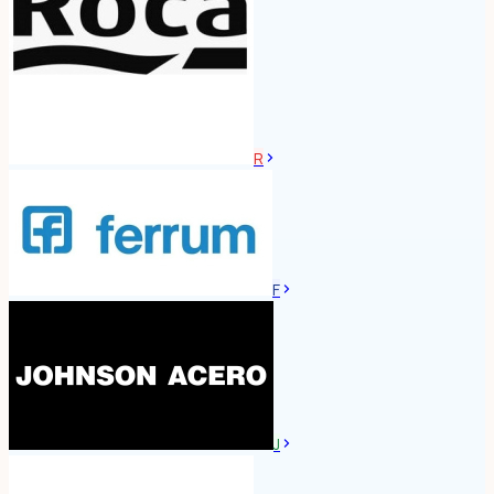
R
F
J