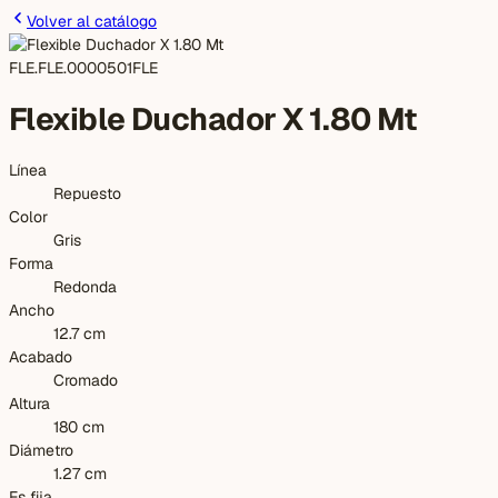
Volver al catálogo
FLE.FLE.0000501
FLE
Flexible Duchador X 1.80 Mt
Línea
Repuesto
Color
Gris
Forma
Redonda
Ancho
12.7 cm
Acabado
Cromado
Altura
180 cm
Diámetro
1.27 cm
Es fija