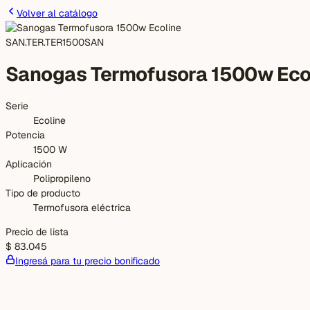
Volver al catálogo
SAN.TER.TER1500
SAN
Sanogas Termofusora 1500w Eco
Serie
Ecoline
Potencia
1500 W
Aplicación
Polipropileno
Tipo de producto
Termofusora eléctrica
Precio de lista
$ 83.045
Ingresá para tu precio bonificado